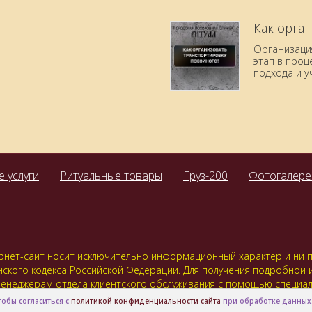
Как орга
Организаци
этап в про
подхода и 
 услуги
Ритуальные товары
Груз-200
Фотогалере
нет-сайт носит исключительно информационный характер и ни пр
нского кодекса Российской Федерации. Для получения подробной
 к менеджерам отдела клиентского обслуживания с помощью специ
 связи или регистрацией, Вы соглашаетесь с тем что мы будем хр
тобы согласиться с
политикой конфиденциальности сайта
при обработке данных
нформацию третьим лицам, кроме случаев предусмотренных зак