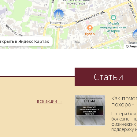
Статьи
Как помо
все акции
похорон
Потеря бли
болезненны
физических 
поддержку 