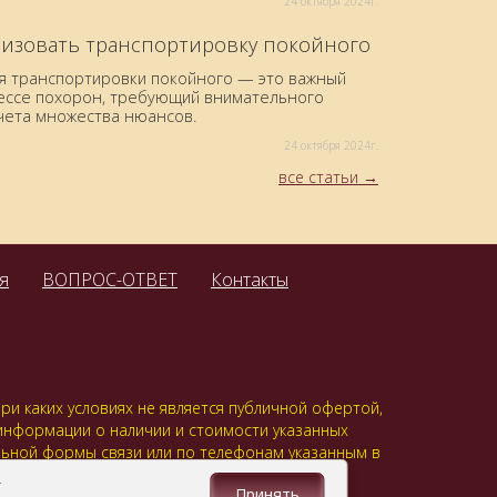
24 октября 2024г.
низовать транспортировку покойного
я транспортировки покойного — это важный
цессе похорон, требующий внимательного
учета множества нюансов.
24 октября 2024г.
все статьи
я
ВОПРОС-ОТВЕТ
Контакты
и каких условиях не является публичной офертой,
 информации о наличии и стоимости указанных
альной формы связи или по телефонам указанным в
анить указанную Вами, Вашу персональную
.
Принять
онодательством.